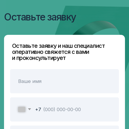
Главная
Контакты
Продукция
Блог
Подписывайтесь
на нас в соцсетях
© 2026 ООО ПТК
«Ферроэлектрик»
ИНН/КПП 5260448410/526001001
ОГРН 1175275068363