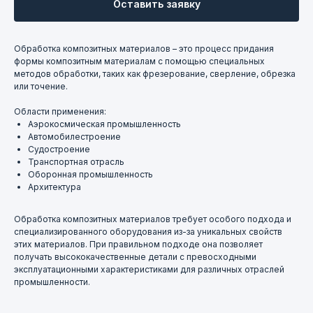
Оставить заявку
Обработка композитных материалов – это процесс придания
Контакты
формы композитным материалам с помощью специальных
методов обработки, таких как фрезерование, сверление, обрезка
или точение.
Области применения:
+7 831 423-70-85
Аэрокосмическая промышленность
Автомобилестроение
Судостроение
пн-чт 09:00–17:00, пт 09:00–16:00
Транспортная отрасль
г. Нижний Новгород, ул. Деловая, 17, оф. 104
Оборонная промышленность
Архитектура
Написать в Telegram
Обработка композитных материалов требует особого подхода и
специализированного оборудования из-за уникальных свойств
этих материалов. При правильном подходе она позволяет
@ferroizmer
получать высококачественные детали с превосходными
эксплуатационными характеристиками для различных отраслей
промышленности.
Написать в МАКС