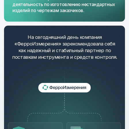
Поставляем
инструмент с поверкой Mitutoyo, Mahr
оборудование Mitutoyo — профилометры,
кругломеры, высотомеры и пр.
расходные материалы и оборудование для
КИМ — Mitutoyo, Renishaw, щупы, датчики,
пульты, столы
инструмент производства СССР с хранения,
в т. ч. наборы КМД
пневмоинструмент, динамометрические
ключи, гайковёрты. Производство Россия,