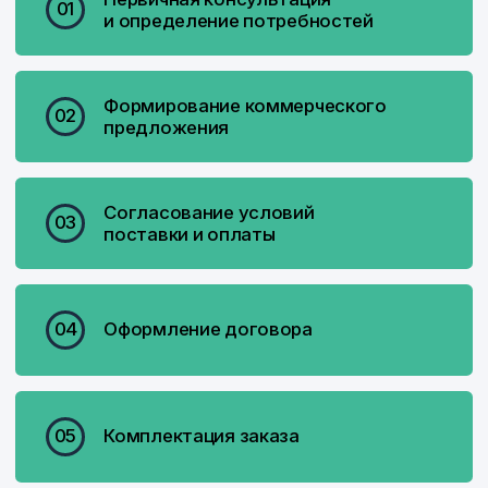
АО ВНИИ «Сигнал»
«…Нам понятны „подводные
камни“, с которыми сталкивается
снабжение при обеспечении
своих предприятий
измерительным инструментом.
Накопленный опыт
и управленческие решения
позволяет нам снимать многие
сложности с наших заказчиков»