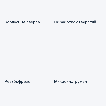
Корпусные сверла
Обработка отверстий
Поставляем режущий
инструмент следующих марок.
Резьбофрезы
Микроинструмент
Также изготавливаем
по индивидуальным чертежам.