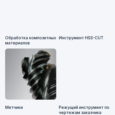
Karcan
Garant
Обработка композитных
Инструмент HSS-CUT
материалов
Компания
«ФерроИзмерения»
занимается
комплексным
снабжением
промышленных
предприятий РФ
Наш приоритет —
качественное
и своевременное выполнение
Метчики
Режущий инструмент по
взятых на себя обязательств
перед заказчиками
чертежам заказчика