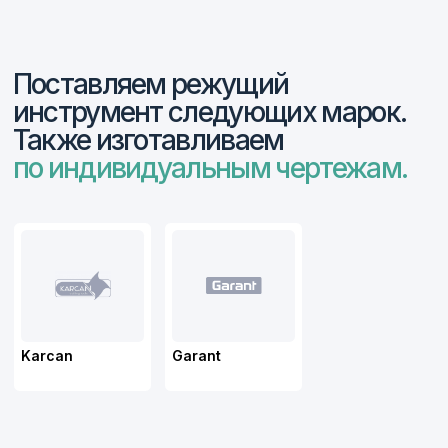
Работая с потребителем, мы делаем упор
на полную комплектацию заказа, единую
доставку, качественный
и сертифицированный товар как
отечественного, так и импортного
производства.
Изготавливаем
нестандартные
измерительные
инструменты
Особое место в работе компании занимает
деятельность по изготовлению нестандартных
изделий по чертежам заказчиков.
На сегодняшний день компания
«ФерроИзмерения» зарекомендовала себя
как надежный и стабильный партнер по