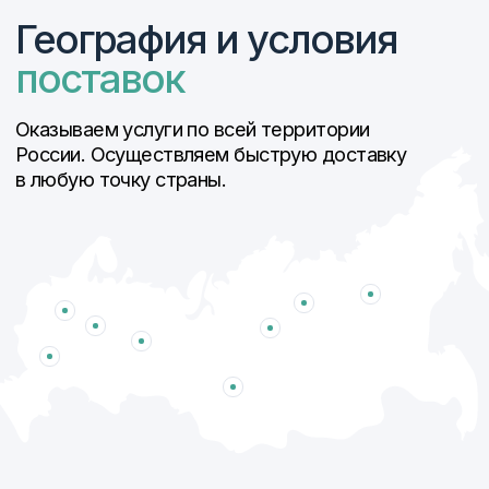
АО «Арзамасский
АО «Завод корпусов»
машиностроительный
завод»
АО ЦНИИ «Буревестник»
АО «Гидроагрегат» г.
холдинг Технодинамика
Павлово Нижегородской
области.
АО КМЗ «Ижора-Металл»
АО «ПО Муромашзавод»