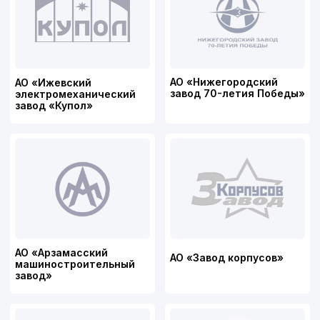
Подписывайтесь
на нас в соцсетях
© 2026 ООО ПТК
«Ферроэлектрик»
ИНН/КПП 5260448410/526001001
ОГРН 1175275068363
Политика конфиденциальности
Разработка сайта: Творческая группа Пистонова
Максима
↑