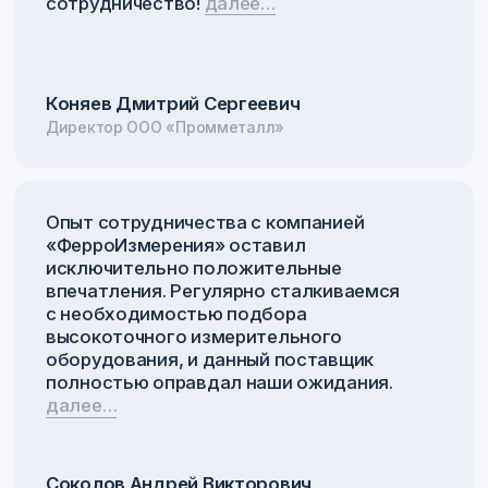
пн-чт 09:00–17:00, пт 09:00–16:00
г. Нижний Новгород, ул. Деловая, 17, оф. 104
Написать в Telegram
@ferroizmer
Написать в МАКС
+7 920 014-30-18
E-mail
info@ferroelektric