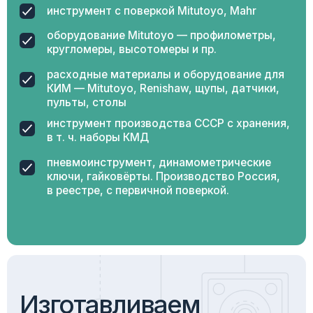
Изготавливаем калибры по чертежам
заказчика в т. ч. шлицевидные, эталонные.
Комплексная
поставка
всего ассортимента
Предварительно формируем многопозиционный
заказ. Исключаем длинные очереди на выписке
документов и погрузку измерительного
инструмента.
Индивидуальный
подход
к каждому клиенту
Наши специалисты всегда готовы оказать
компетентную техническую поддержку в выборе
оптимального инструмента и оборудования,
отвечающего запросам конкретного клиента.
Оперативная
логистика