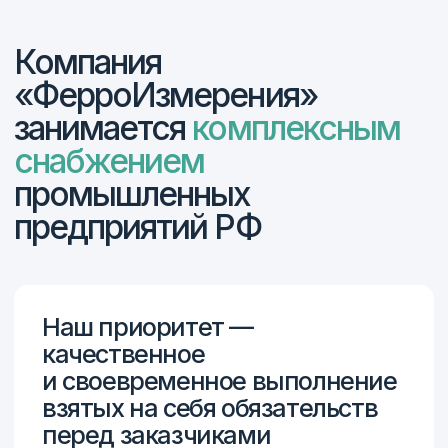
поставкам инструмента и средств контроля.
560+
275-ФЗ
С 2017 года мы успешно
Работаем в рамках
сотрудничаем более
275-ФЗ,
чем с 560
по субсидиям
предприятиями,
от Минпромторга
включая крупнейшие
и с казначейскими
оборонные заводы
спецсчетами
России