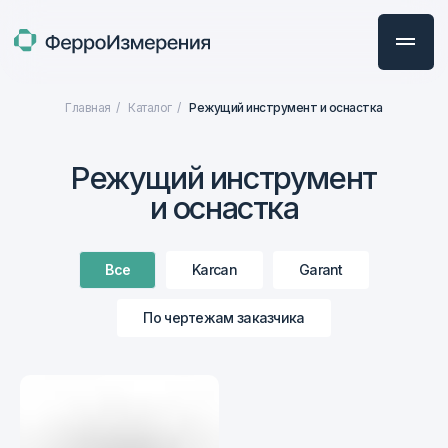
Главная
/
Каталог
/
Режущий инструмент и оснастка
Режущий инструмент
и оснастка
Все
Karcan
Garant
По чертежам заказчика