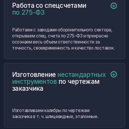
Нас благодарят
Благодарим компанию «ФерроИзмерения»
за долговременное сотрудничество
и за доставку качественного
измерительного инструмента.
Будем рекомендовать вас и надеемся
на дальнейшее взаимовыгодное
сотрудничество!
далее…
Коняев Дмитрий Сергеевич
Директор ООО «Промметалл»
Опыт сотрудничества с компанией
«ФерроИзмерения» оставил
исключительно положительные
впечатления. Регулярно сталкиваемся
с необходимостью подбора
высокоточного измерительного
оборудования, и данный поставщик
полностью оправдал наши ожидания.