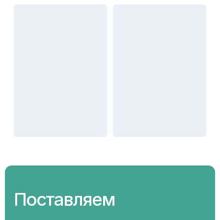
Профессиональная
техническая поддержка
Помогаем в вопросах поверки и калибровки
измерительного оборудования, сопровождаем при
установке и настройке оборудования и решаем
нестандартные технические задачи.
Работа со спецсчетами
по 275-ФЗ
Работаем с заводами оборонительного сектора,
открываем спец. счета по 275-ФЗ и прекрасно
осознаем весь объем ответственности за
точность, своевременность и качество поставок.
Изготовление
нестандартных
инструментов
по чертежам
заказчика