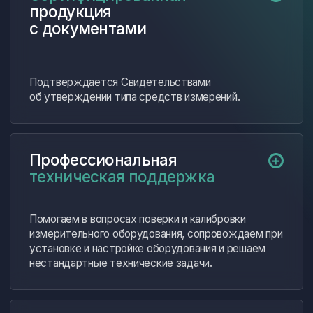
01
и определение потребностей
Формирование коммерческого
02
предложения
Согласование условий
03
поставки и оплаты
Оформление договора
04
Комплектация заказа
05
Техническая поддержка
06
после поставки