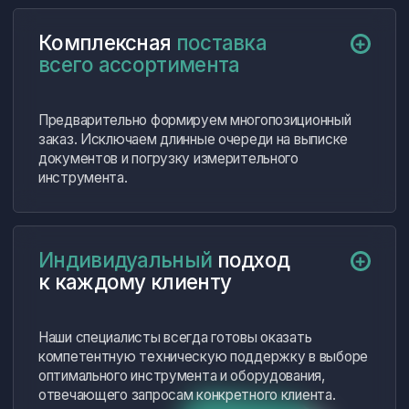
далее…
Соколов Андрей Викторович
Главный инженер ООО «Техномеханика»
Наше сотрудничество с компанией
«ФерроИзмерения» позволило нам
не только обновить парк измерительного
оборудования, но и существенно
повысить эффективность
производственных процессов.
В дальнейшем будем обращаться
в компанию и уверены в надежности
выбранного партнера.
далее…
Волков Роман Андреевич
Генеральный директор ООО «ПромВолга»