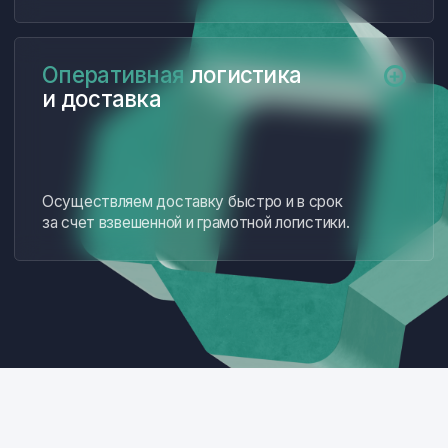
Наши
партнеры и клиенты
АО «Концерн ВКО
ПАО «НПО «Алмаз» имени
«Алмаз-Антей»
А.А. Расплетина»
АО «Нижегородский
АО «Ижевский
завод 70-летия Победы»
электромеханический
завод «Купол»