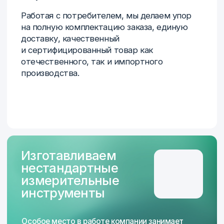
Являемся дилером
ООО Линкс-Раша — продукция с торговым
знаком LINKS, выпускает Харбинский
государственный завод режущего
и измерительного инструмента (HMCT Group)
Завод точного инструмента, г. Киров
ООО Измерительный инструмент, г. Самара
(бренд ГЦ Тулз)
Компания АДМ-Техно, источники
бесперебойного питания HiDEN
Отечественный производитель
инструмента в реестре «Инструм-Рэнд»
Производитель оборудования для контроля
геометрии, НК и анализа материалов
ООО «Новотекс Системс»