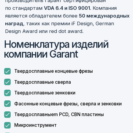
«ФерроИзмерения»
занимается
комплексным
снабжением
промышленных
предприятий РФ
Наш приоритет —
качественное
и своевременное выполнение
взятых на себя обязательств
перед заказчиками
Работая с потребителем, мы делаем упор
на полную комплектацию заказа, единую
доставку, качественный
и сертифицированный товар как
отечественного, так и импортного
производства.