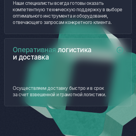
АО «Нижегородский
АО «Ижевский
завод 70-летия Победы»
электромеханический
завод «Купол»
АО «Арзамасский
АО «Завод корпусов»
машиностроительный
завод»