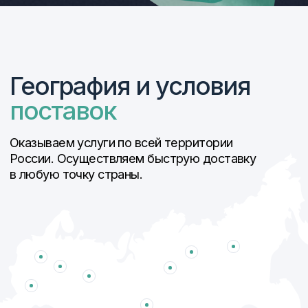
АО ЦНИИ «Буревестник»
АО «Гидроагрегат» г.
холдинг Технодинамика
Павлово Нижегородской
области.
АО КМЗ «Ижора-Металл»
АО «ПО Муромашзавод»
ПАО НПО «Наука»
НПК «Энергодвижение»