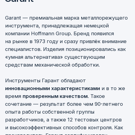
Комбинированный инструмент
Инструмент из быстрорежущей стали
Корпусной инструмент с пластинами
Области применения
инструмента:
Общее машиностроение
Литейные формы и штампы
Авиация и космонавтика
Автомобилестроение
Медицина
Энергетика
Железнодорожный транспорт
Компания