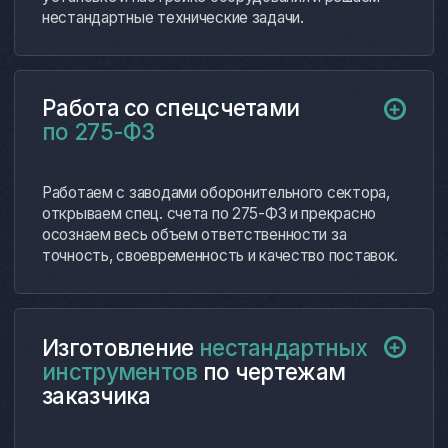
сотрудничество!
далее…
Коняев Дмитрий Сергеевич
Директор ООО «Промметалл»
Опыт сотрудничества с компанией
«ФерроИзмерения» оставил
исключительно положительные
впечатления. Регулярно сталкиваемся
с необходимостью подбора
высокоточного измерительного
оборудования, и данный поставщик
полностью оправдал наши ожидания.
далее…
Соколов Андрей Викторович
Главный инженер ООО «Техномеханика»
Наше сотрудничество с компанией
«ФерроИзмерения» позволило нам
не только обновить парк измерительного
оборудования, но и существенно