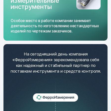
Поставляем
инструмент с поверкой Mitutoyo, Mahr
оборудование Mitutoyo — профилометры,
кругломеры, высотомеры и пр.
расходные материалы и оборудование для
КИМ — Mitutoyo, Renishaw, щупы, датчики,
пульты, столы
инструмент производства СССР с хранения,
в т. ч. наборы КМД
пневмоинструмент, динамометрические
ключи, гайковёрты. Производство Россия,
в реестре, с первичной поверкой.
Изготавливаем
Изготавливаем калибры по чертежам
заказчика, в т. ч. шлицевые,
с многозаходной, трапецеидальной