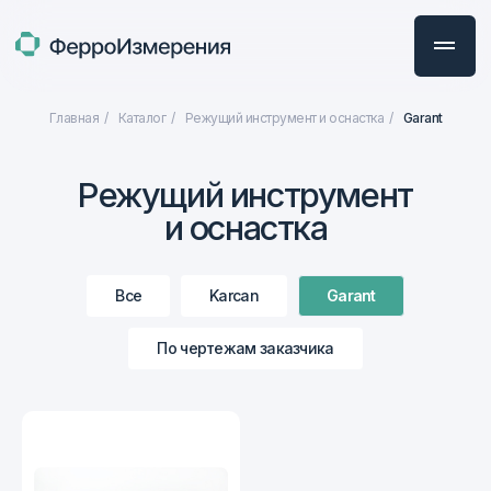
Главная
/
Каталог
/
Режущий инструмент и оснастка
/
Garant
Режущий инструмент
и оснастка
Все
Karcan
Garant
По чертежам заказчика