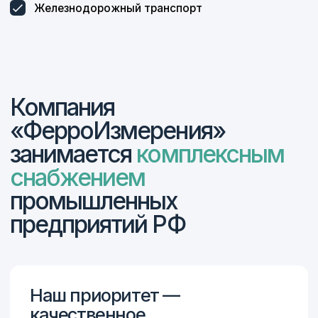
560+
275-ФЗ
С 2017 года мы успешно
Работаем в рамках
сотрудничаем более
275-ФЗ,
чем с 560
по субсидиям
предприятиями,
от Минпромторга
включая крупнейшие
и с казначейскими
оборонные заводы
спецсчетами
России
Являемся дилером
ООО Линкс-Раша — продукция с торговым
знаком LINKS, выпускает Харбинский
государственный завод режущего
и измерительного инструмента (HMCT Group)
Завод точного инструмента, г. Киров