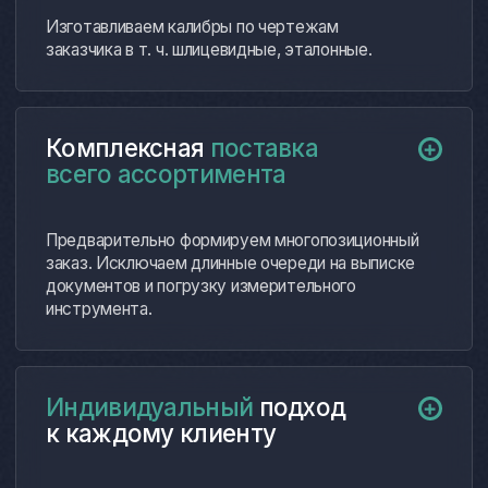
повысить эффективность
производственных процессов.
В дальнейшем будем обращаться
в компанию и уверены в надежности
выбранного партнера.
далее…
Волков Роман Андреевич
Генеральный директор ООО «ПромВолга»
Наши
партнеры и клиенты
АО «Концерн ВКО
ПАО «НПО «Алмаз» имени
«Алмаз-Антей»
А.А. Расплетина»