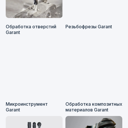
Обработка отверстий
Резьбофрезы Garant
Garant
Garant
Garant — премиальная марка металлорежущего
инструмента, принадлежащая немецкой
компании Hoffmann Group. Бренд появился
на рынке в 1973 году и сразу привлёк внимание
Микроинструмент
Обработка композитных
специалистов. Изделия позиционировались как
Garant
материалов Garant
«умная альтернатива» существующим
средствам механической обработки.
Инструменты Гарант обладают