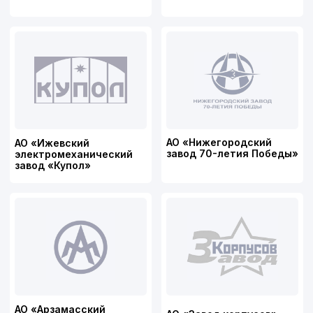
ИНН/КПП 5260448410/526001001
ОГРН 1175275068363
Политика конфиденциальности
Разработка сайта: Творческая группа Пистонова
Максима
↑