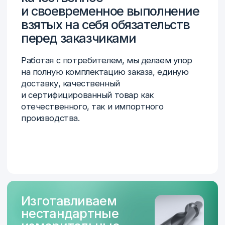
ООО Измерительный инструмент, г. Самара
(бренд ГЦ Тулз)
Компания АДМ-Техно, источники
бесперебойного питания HiDEN
Отечественный производитель
инструмента в реестре «Инструм-Рэнд»
Производитель оборудования для контроля
геометрии, НК и анализа материалов
ООО «Новотекс Системс»