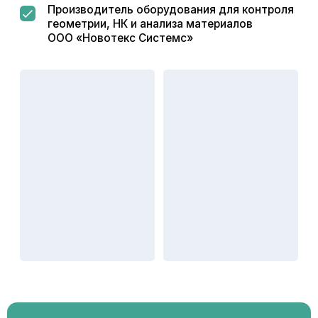
Работа со спецсчетами
по 275-ФЗ
Работаем с заводами оборонительного сектора,
открываем спец. счета по 275-ФЗ и прекрасно
осознаем весь объем ответственности за
точность, своевременность и качество поставок.
Изготовление
нестандартных
инструментов
по чертежам
заказчика
Изготавливаем калибры по чертежам
заказчика в т. ч. шлицевидные, эталонные.
Комплексная
поставка
всего ассортимента
Предварительно формируем многопозиционный
заказ. Исключаем длинные очереди на выписке
документов и погрузку измерительного