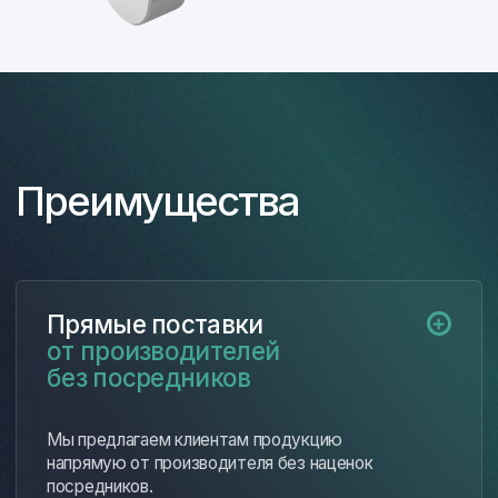
оборонного сектора, так и с малыми
производственными компаниями.
Предлагаем гибкие условия сотрудничества,
включая возможность работы в качестве
внешней службы снабжения.
Этапы работы
Первичная консультация
01
и определение потребностей
Формирование коммерческого
02
предложения
Согласование условий
03
поставки и оплаты