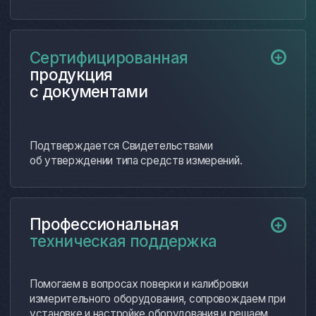
Оформление договора
04
Комплектация заказа
05
Техническая поддержка
06
после поставки
Нас благодарят
Благодарим компанию «ФерроИзмерения»
за долговременное сотрудничество
и за доставку качественного
измерительного инструмента.
Будем рекомендовать вас и надеемся
на дальнейшее взаимовыгодное