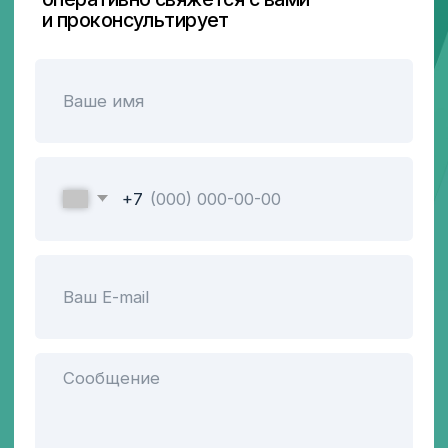
Главная
Контакты
Продукция
Блог
Подписывайтесь
на нас в соцсетях
© 2026 ООО ПТК
«Ферроэлектрик»
ИНН/КПП 5260448410/526001001
ОГРН 1175275068363
Политика конфиденциальности
Разработка сайта: Творческая группа Пистонова
Максима