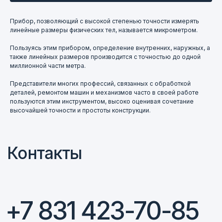
+7 831 423-70-85
Прибор, позволяющий с высокой степенью точности измерять
линейные размеры физических тел, называется микрометром.
пн-чт 09:00–17:00, пт 09:00–16:00
Пользуясь этим прибором, определение внутренних, наружных, а
г. Нижний Новгород, ул. Деловая, 17, оф. 104
также линейных размеров производится с точностью до одной
миллионной части метра.
Представители многих профессий, связанных с обработкой
Написать в Telegram
деталей, ремонтом машин и механизмов часто в своей работе
пользуются этим инструментом, высоко оценивая сочетание
высочайшей точности и простоты конструкции.
@ferroizmer
Написать в МАКС
+7 920 014-30-18
E-mail