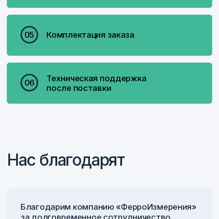
Росс Вячеслав Евгеньевич
генеральный директор
Почитайте полное обращение генерального
директора компании к партнерам
Читать обращение директора
Контакты
+7 831 423-70-85
пн-чт 09:00–17:00, пт 09:00–16:00
г. Нижний Новгород, ул. Деловая, 17, оф. 104