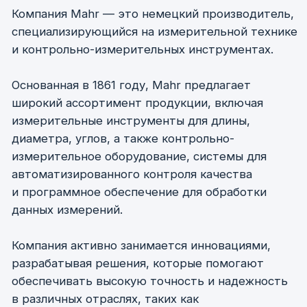
Магнитные штативы и стойки
Шкалы
Компания
«ФерроИзмерения»
занимается
комплексным
снабжением
промышленных
предприятий РФ
Наш приоритет —
качественное
и своевременное выполнение
взятых на себя обязательств
перед заказчиками
Работая с потребителем, мы делаем упор
на полную комплектацию заказа, единую