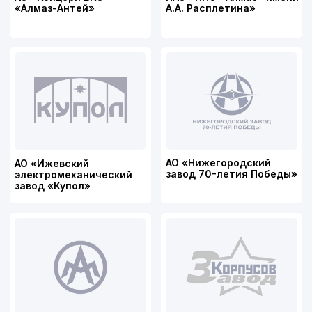
Подписывайтесь
на нас в соцсетях
© 2026 ООО ПТК
«Ферроэлектрик»
ИНН/КПП 5260448410/526001001
ОГРН 1175275068363
Политика конфиденциальности
Разработка сайта: Творческая группа Пистонова
Максима
↑