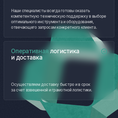
АО «Концерн ВКО
ПАО «НПО «Алмаз» имени
«Алмаз-Антей»
А.А. Расплетина»
АО «Нижегородский
АО «Ижевский
завод 70-летия Победы»
электромеханический
завод «Купол»