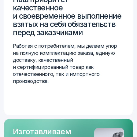
Являемся дилером
ООО Линкс-Раша — продукция с торговым
знаком LINKS, выпускает Харбинский
государственный завод режущего
и измерительного инструмента (HMCT Group)
Завод точного инструмента, г. Киров
ООО Измерительный инструмент, г. Самара
(бренд ГЦ Тулз)
Компания АДМ-Техно, источники
бесперебойного питания HiDEN
Отечественный производитель
инструмента в реестре «Инструм-Рэнд»
Производитель оборудования для контроля
геометрии, НК и анализа материалов
ООО «Новотекс Системс»