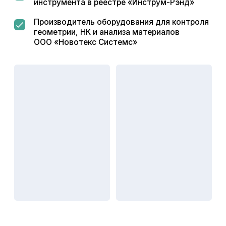
техническая поддержка
Помогаем в вопросах поверки и калибровки
измерительного оборудования, сопровождаем при
установке и настройке оборудования и решаем
нестандартные технические задачи.
Работа со спецсчетами
по 275-ФЗ
Работаем с заводами оборонительного сектора,
открываем спец. счета по 275-ФЗ и прекрасно
осознаем весь объем ответственности за
точность, своевременность и качество поставок.
Изготовление
нестандартных
инструментов
по чертежам
заказчика
Изготавливаем калибры по чертежам
заказчика в т. ч. шлицевидные, эталонные.