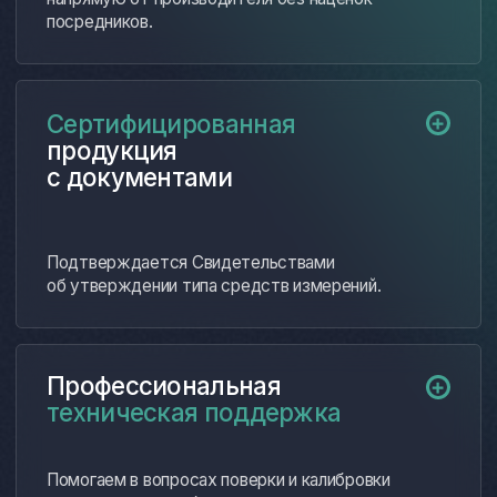
Формирование коммерческого
02
предложения
Согласование условий
03
поставки и оплаты
Оформление договора
04
Комплектация заказа
05
Техническая поддержка
06
после поставки
Нас благодарят