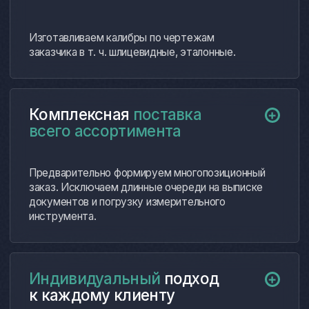
Соколов Андрей Викторович
Главный инженер ООО «Техномеханика»
Наше сотрудничество с компанией
«ФерроИзмерения» позволило нам
не только обновить парк измерительного
оборудования, но и существенно
повысить эффективность
производственных процессов.
В дальнейшем будем обращаться
в компанию и уверены в надежности
выбранного партнера.
далее…
Волков Роман Андреевич
Генеральный директор ООО «ПромВолга»
Наши
партнеры и клиенты