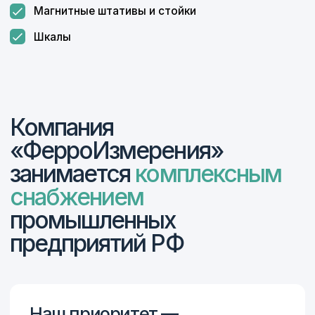
560+
275-ФЗ
С 2017 года мы успешно
Работаем в рамках
сотрудничаем более
275-ФЗ,
чем с 560
по субсидиям
предприятиями,
от Минпромторга
включая крупнейшие
и с казначейскими
оборонные заводы
спецсчетами
России