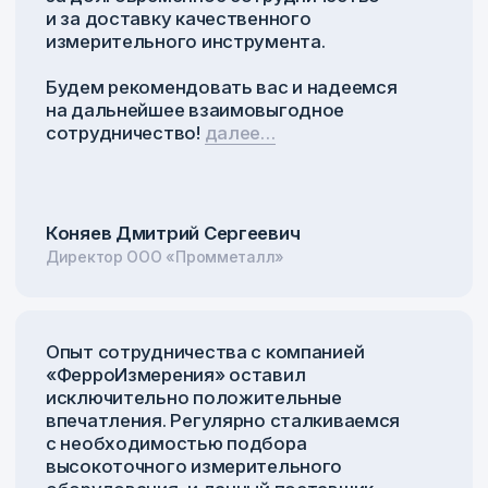
Написать в Telegram
@ferroizmer
Написать в МАКС
+7 920 014-30-18
E-mail
info@ferroelektric