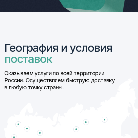
АО «Арзамасский
АО «Завод корпусов»
машиностроительный
завод»
АО ЦНИИ «Буревестник»
АО «Гидроагрегат» г.
холдинг Технодинамика
Павлово Нижегородской
области.
АО КМЗ «Ижора-Металл»
АО «ПО Муромашзавод»