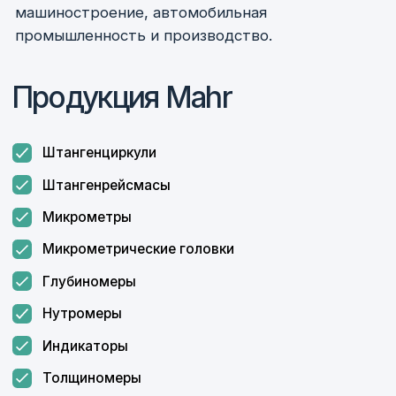
доставку, качественный
и сертифицированный товар как
отечественного, так и импортного
производства.
Изготавливаем
нестандартные
измерительные
инструменты
Особое место в работе компании занимает
деятельность по изготовлению нестандартных
изделий по чертежам заказчиков.
На сегодняшний день компания
«ФерроИзмерения» зарекомендовала себя
как надежный и стабильный партнер по
поставкам инструмента и средств контроля.