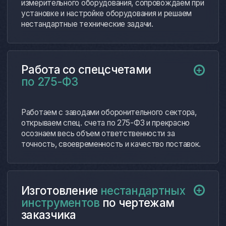
Благодарим компанию «ФерроИзмерения»
за долговременное сотрудничество
и за доставку качественного
измерительного инструмента.
Будем рекомендовать вас и надеемся
на дальнейшее взаимовыгодное
сотрудничество!
далее…
Коняев Дмитрий Сергеевич
Директор ООО «Промметалл»
Опыт сотрудничества с компанией
«ФерроИзмерения» оставил
исключительно положительные
впечатления. Регулярно сталкиваемся
с необходимостью подбора
высокоточного измерительного
оборудования, и данный поставщик
полностью оправдал наши ожидания.
далее…