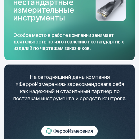
Поставляем
инструмент с поверкой Mitutoyo, Mahr
оборудование Mitutoyo — профилометры,
кругломеры, высотомеры и пр.
расходные материалы и оборудование для
КИМ — Mitutoyo, Renishaw, щупы, датчики,
пульты, столы
инструмент производства СССР с хранения,
в т. ч. наборы КМД
пневмоинструмент, динамометрические
ключи, гайковёрты. Производство Россия,
в реестре, с первичной поверкой.