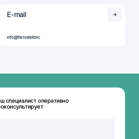
ст оперативно
рует