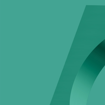
© 2026 ООО ПТК «Ферроэлектрик»
ИНН/КПП 5260448410/526001001
ОГРН 1175275068363