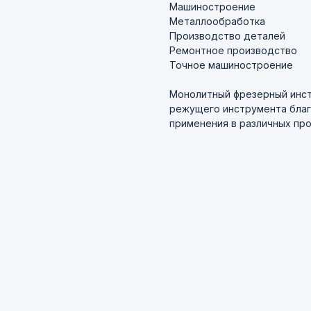
Машиностроение
Металлообработка
Производство деталей
Ремонтное производство
Точное машиностроение
Монолитный фрезерный инст
режущего инструмента благ
применения в различных пр
+7 8
пн-чт 09:00–17:
г. Нижний Новгор
Написать в МАКС
E-mail
7 920 014-30-18
info@ferroelek