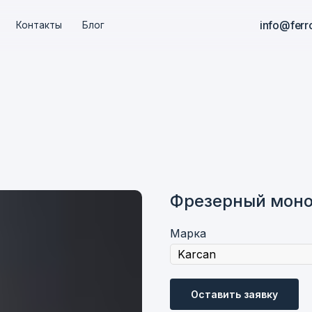
info@ferroelektric.ru
info@ferroelektric.ru
+
+
такты
такты
Блог
Блог
Фрезерный моно
Марка
Оставить заявку