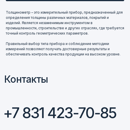
+7 831 423-70-85
Толщинометр – это измерительный прибор, предназначенный для
определения толщины различных материалов, покрытий и
пн-чт 09:00–17:00, пт 09:00–16:00
изделий. Является незаменимым инструментом в
г. Нижний Новгород, ул. Деловая, 17, оф. 104
промышленности, строительстве и других отраслях, где требуется
точный контроль геометрических параметров.
Написать в Telegram
Правильный выбор типа прибора и соблюдение методики
измерений позволяют получать достоверные результаты и
обеспечивать контроль качества продукции на высоком уровне.
@ferroizmer
Написать в МАКС
+7 920 014-30-18
E-mail