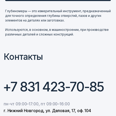
пн-чт 09:00–17:00, пт 09:00–16:00
Глубиномеры — это измерительный инструмент, предназначенный
г. Нижний Новгород, ул. Деловая, 17, оф. 104
для точного определения глубины отверстий, пазов и других
элементов на деталях или заготовках.
Написать в Telegram
Используются, в основном, в машиностроении, при производстве
различных деталей и сложных конструкций.
@ferroizmer
Написать в МАКС
+7 920 014-30-18
E-mail
info@ferroelektric