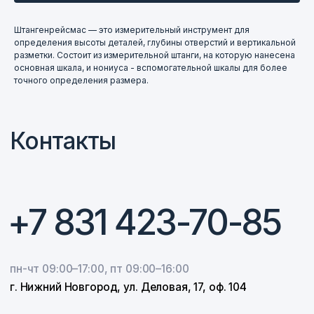
пн-чт 09:00–17:00, пт 09:00–16:00
г. Нижний Новгород, ул. Деловая, 17, оф. 104
Штангенрейсмас — это измерительный инструмент для
определения высоты деталей, глубины отверстий и вертикальной
разметки. Состоит из измерительной штанги, на которую нанесена
основная шкала, и нониуса - вспомогательной шкалы для более
Написать в Telegram
точного определения размера.
@ferroizmer
Написать в МАКС
+7 920 014-30-18
E-mail
info@ferroelektric