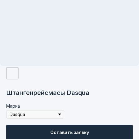
Штангенрейсмасы Dasqua
Контакты
Марка
+7 831 423-70-85
Оставить заявку